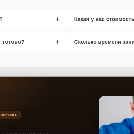
+
?
Какая у вас стоимост
+
т готово?
Сколько времени зан
 BEZZERA