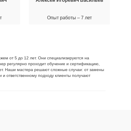
вич
Алексей Игоревич Васильев
М
т
Опыт работы – 7 лет
ажем от 5 до 12 лет. Они специализируются на
нер регулярно проходит обучение и сертификацию,
 лет. Наши мастера решают сложные случаи: от замены
и и ответственному подходу клиенты получают